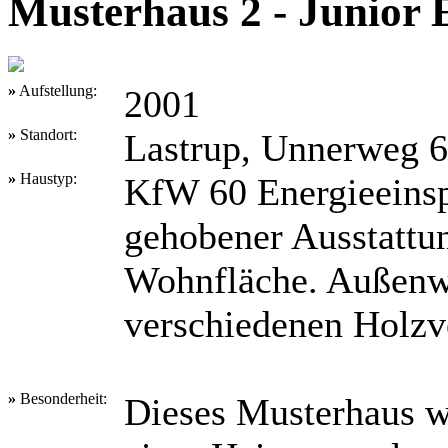
Musterhaus 2 - Junior 
»
Aufstellung:
2001
»
Standort:
Lastrup, Unnerweg 
»
Haustyp:
KfW 60 Energieeinsp
gehobener Ausstattu
Wohnfläche. Außenwä
verschiedenen Holzv
»
Besonderheit:
Dieses Musterhaus w