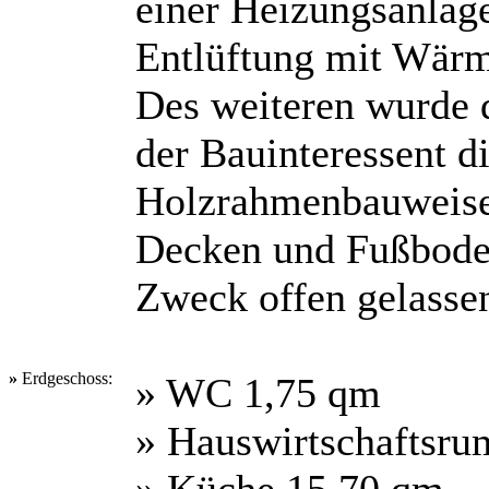
einer Heizungsanlage
Entlüftung mit Wärm
Des weiteren wurde d
der Bauinteressent d
Holzrahmenbauweise
Decken und Fußboden
Zweck offen gelasse
»
Erdgeschoss:
» WC 1,75 qm
» Hauswirtschaftsru
» Küche 15,70 qm