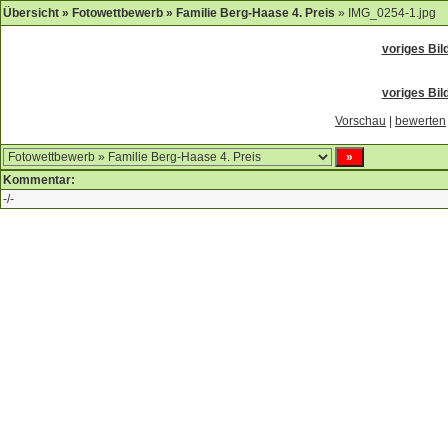
Übersicht
»
Fotowettbewerb
»
Familie Berg-Haase 4. Preis
» IMG_0254-1.jpg
voriges Bil
voriges Bil
Vorschau
|
bewerten
Kommentar:
-/-